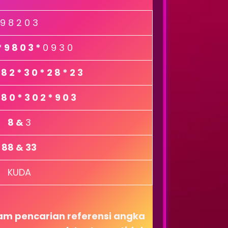
9 8 2 0 3
* 9 8 0 3 *
0 9 3 0
 8 2 * 3 0 * 2 8 * 2 3
 8 0 * 3 0 2 * 9 0 3
8 &
3
88 & 33
KUDA
lam pencarian referensi angka