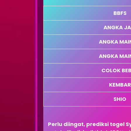
BBFS
ANGKA JA
ANGKA MAI
ANGKA MAI
COLOK BE
KEMBAR
SHIO
Perlu diingat, prediksi toge