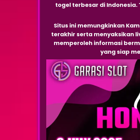
togel terbesar di Indonesia.
Situs ini memungkinkan Kam
terakhir serta menyaksikan l
memperoleh informasi berm
yang siap m