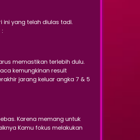
ini yang telah diulas tadi.
 :
arus memastikan terlebih dulu.
baca kemungkinan result
rakhir jarang keluar angka 7 & 5
bebas. Karena memang untuk
baiknya Kamu fokus melakukan