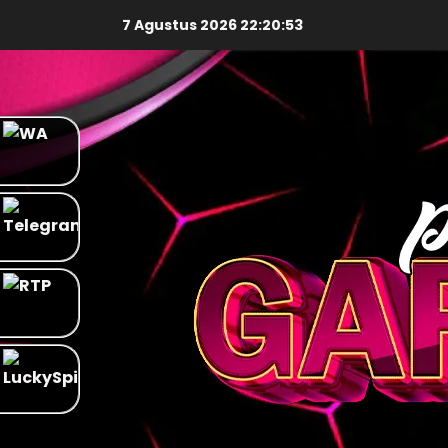
Skip
7 Agustus 2026
22:20:54
to
content