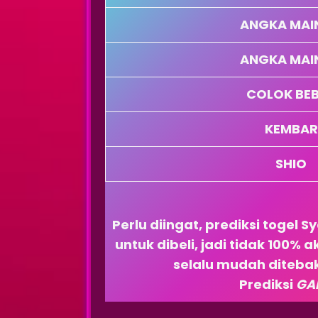
ANGKA MAI
ANGKA MAI
COLOK BE
KEMBAR
SHIO
Perlu diingat, prediksi togel
untuk dibeli, jadi tidak 100%
selalu mudah ditebak
Prediksi
GA