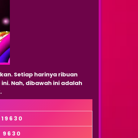
kan. Setiap harinya ribuan
ni. Nah, dibawah ini adalah
.
1 9 6 3 0
9 6 3 0