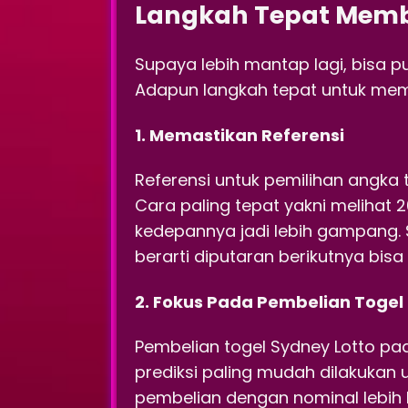
Langkah Tepat Membu
Supaya lebih mantap lagi, bisa pu
Adapun langkah tepat untuk memb
1. Memastikan Referensi
Referensi untuk pemilihan angka 
Cara paling tepat yakni melihat
kedepannya jadi lebih gampang. S
berarti diputaran berikutnya bisa
2. Fokus Pada Pembelian Togel
Pembelian togel Sydney Lotto p
prediksi paling mudah dilakukan
pembelian dengan nominal lebih b