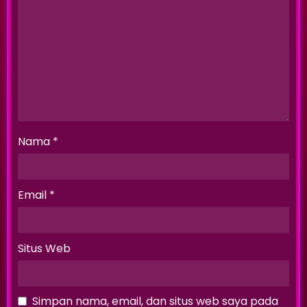
Nama
*
Email
*
Situs Web
Simpan nama, email, dan situs web saya pada