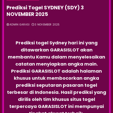
Prediksi Togel SYDNEY (SDY) 3
NOVEMBER 2025
ADMIN GARASI
3 NOVEMBER 2025
Prediksi togel Sydney
hari ini yang
ditawarkan
GARASISLOT
akan
membantu Kamu dalam menyelesaikan
catatan menyiapkan angka main.
Prediksi
GARASISLOT
adalah halaman
khusus untuk membocorkan angka
prediksi seputaran pasaran togel
terbesar di Indonesia. Hasil prediksi yang
dirilis oleh tim khusus situs togel
terpercaya
GARASISLOT
ini mempunyai