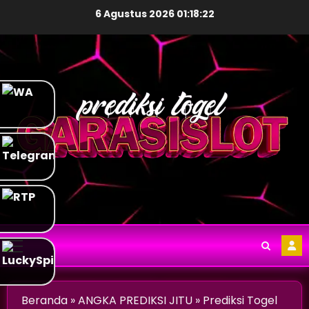
Skip
6 Agustus 2026
01:18:22
to
content
Primary
Menu
Beranda
»
ANGKA PREDIKSI JITU
»
Prediksi Togel