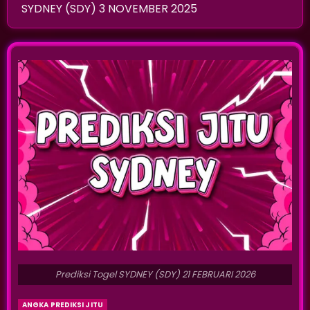
SYDNEY (SDY) 3 NOVEMBER 2025
Prediksi Togel SYDNEY (SDY) 21 FEBRUARI 2026
ANGKA PREDIKSI JITU