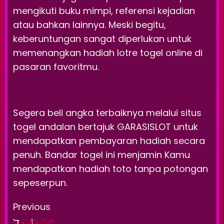
mengikuti buku mimpi, referensi kejadian
atau bahkan lainnya. Meski begitu,
keberuntungan sangat diperlukan untuk
memenangkan hadiah lotre togel online di
pasaran favoritmu.
Segera beli angka terbaiknya melalui situs
togel andalan bertajuk
GARASISLOT
untuk
mendapatkan pembayaran hadiah secara
penuh. Bandar togel ini menjamin Kamu
mendapatkan hadiah toto tanpa potongan
sepeserpun.
Continue
Previous