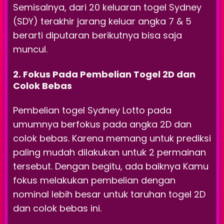
Semisalnya, dari 20 keluaran togel Sydney
(SDY) terakhir jarang keluar angka 7 & 5
berarti diputaran berikutnya bisa saja
muncul.
2. Fokus Pada Pembelian Togel 2D dan
Colok Bebas
Pembelian togel Sydney Lotto pada
umumnya berfokus pada angka 2D dan
colok bebas. Karena memang untuk prediksi
paling mudah dilakukan untuk 2 permainan
tersebut. Dengan begitu, ada baiknya Kamu
fokus melakukan pembelian dengan
nominal lebih besar untuk taruhan togel 2D
dan colok bebas ini.