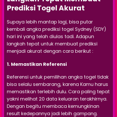
Prediksi Togel Akurat
Supaya lebih mantap lagi, bisa putar
kembali angka prediksi togel Sydney (SDY)
hari ini yang telah diulas tadi. Adapun
langkah tepat untuk membuat prediksi
menjadi akurat dengan cara berikut :
1. Memastikan Referensi
Referensi untuk pemilihan angka togel tidak
bisa selalu sembarang, karena Kamu harus
memastikan terlebih dulu. Cara paling tepat
yakni melihat 20 data keluaran terakhirnya.
Dengan begitu membaca kemungkinan
result kedepannya jadi lebih gampang.