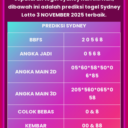
dibawah ini adalah prediksi togel Sydney
Lotto 3 NOVEMBER 2025 terbaik.
PREDIKSI SYDNEY
BBFS
2 0 5 6 8
ANGKA JADI
0 5 6 8
05*60*58*50*0
ANGKA MAIN 2D
6*85
205*560*065*0
ANGKA MAIN 3D
58
COLOK BEBAS
0 & 8
KEMBAR
00 & 88