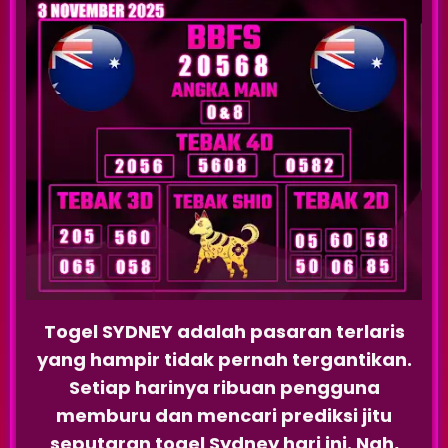
Togel SYDNEY adalah pasaran terlaris
yang hampir tidak pernah tergantikan.
Setiap harinya ribuan pengguna
memburu dan mencari prediksi jitu
seputaran togel Sydney hari ini. Nah,