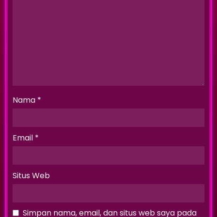
Nama
*
Email
*
Situs Web
Simpan nama, email, dan situs web saya pada