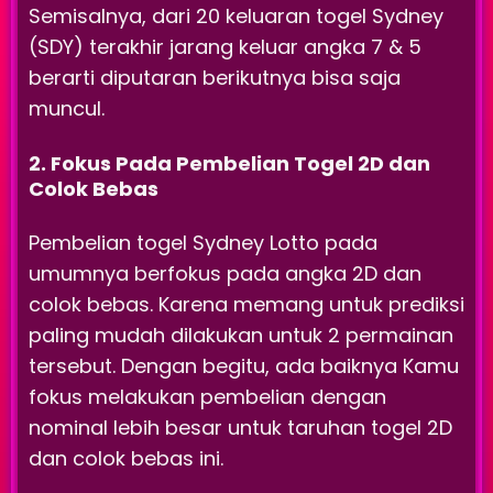
Semisalnya, dari 20 keluaran togel Sydney
(SDY) terakhir jarang keluar angka 7 & 5
berarti diputaran berikutnya bisa saja
muncul.
2. Fokus Pada Pembelian Togel 2D dan
Colok Bebas
Pembelian togel Sydney Lotto pada
umumnya berfokus pada angka 2D dan
colok bebas. Karena memang untuk prediksi
paling mudah dilakukan untuk 2 permainan
tersebut. Dengan begitu, ada baiknya Kamu
fokus melakukan pembelian dengan
nominal lebih besar untuk taruhan togel 2D
dan colok bebas ini.