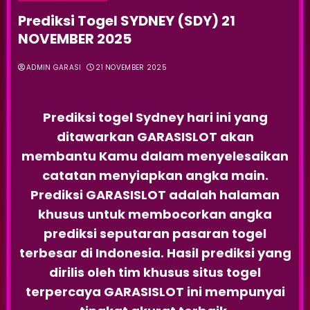
Prediksi Togel SYDNEY (SDY) 21
NOVEMBER 2025
ADMIN GARASI
21 NOVEMBER 2025
Prediksi togel Sydney
hari ini yang
ditawarkan
GARASISLOT
akan
membantu Kamu dalam menyelesaikan
catatan menyiapkan angka main.
Prediksi
GARASISLOT
adalah halaman
khusus untuk membocorkan angka
prediksi seputaran pasaran togel
terbesar di Indonesia. Hasil prediksi yang
dirilis oleh tim khusus situs togel
terpercaya
GARASISLOT
ini mempunyai