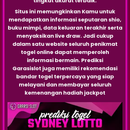
tingkat akurat terbaik.
Situs ini memungkinkan Kamu untuk
mendapatkan informasi seputaran shio,
buku mimpi, data keluaran terakhir serta
menyaksikan live draw. Jadi cukup
dalam satu website seluruh penikmat
togel online dapat memperoleh
informasi bermain.
Prediksi
Garasislot
juga memiliki rekomendasi
bandar togel terpercaya yang siap
melayani dan membayar seluruh
kemenangan hadiah jackpot