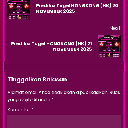
Reading
Prediksi Togel HONGKONG (HK) 20
Pr
NOVEMBER 2025
po
Next
Prediksi Togel HONGKONG (HK) 21
Next
NOVEMBER 2025
post:
Tinggalkan Balasan
Alamat email Anda tidak akan dipublikasikan.
Ruas
yang wajib ditandai
*
Komentar
*