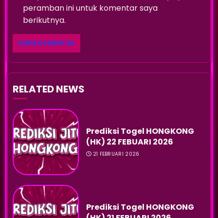
peramban ini untuk komentar saya
berikutnya.
RELATED NEWS
Prediksi Togel HONGKONG
(HK) 22 FEBUARI 2026
21 FEBRUARI 2026
Prediksi Togel HONGKONG
(HK) 21 FEBUARI 2026