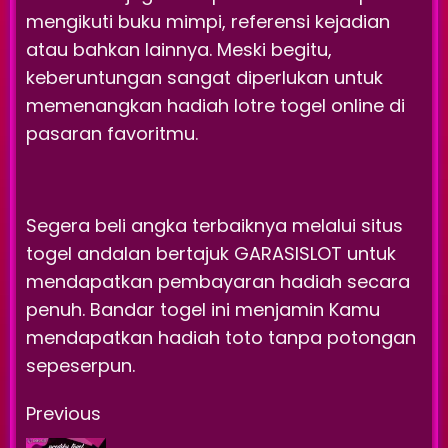
mengikuti buku mimpi, referensi kejadian
atau bahkan lainnya. Meski begitu,
keberuntungan sangat diperlukan untuk
memenangkan hadiah lotre togel online di
pasaran favoritmu.
Segera beli angka terbaiknya melalui situs
togel andalan bertajuk
GARASISLOT
untuk
mendapatkan pembayaran hadiah secara
penuh. Bandar togel ini menjamin Kamu
mendapatkan hadiah toto tanpa potongan
sepeserpun.
Continue
Previous