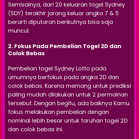
Semisalnya, dari 20 keluaran togel Sydney
(SDY) terakhir jarang keluar angka 7 & 5
berarti diputaran berikutnya bisa saja
muncul.
2. Fokus Pada Pembelian Togel 2D dan
Colok Bebas
Pembelian togel Sydney Lotto pada
umumnya berfokus pada angka 2D dan
colok bebas. Karena memang untuk prediksi
paling mudah dilakukan untuk 2 permainan
tersebut. Dengan begitu, ada baiknya Kamu
fokus melakukan pembelian dengan
nominal lebih besar untuk taruhan togel 2D
dan colok bebas ini.