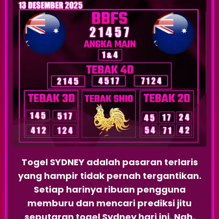
Togel SYDNEY adalah pasaran terlaris
yang hampir tidak pernah tergantikan.
Setiap harinya ribuan pengguna
memburu dan mencari prediksi jitu
seputaran togel Sydney hari ini. Nah,