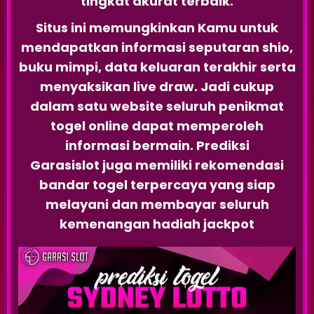
tingkat akurat terbaik.
Situs ini memungkinkan Kamu untuk
mendapatkan informasi seputaran shio,
buku mimpi, data keluaran terakhir serta
menyaksikan live draw. Jadi cukup
dalam satu website seluruh penikmat
togel online dapat memperoleh
informasi bermain.
Prediksi
Garasislot
juga memiliki rekomendasi
bandar togel terpercaya yang siap
melayani dan membayar seluruh
kemenangan hadiah jackpot