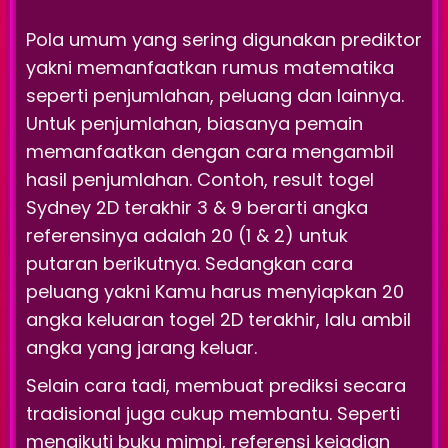
Pola umum yang sering digunakan prediktor
yakni memanfaatkan rumus matematika
seperti penjumlahan, peluang dan lainnya.
Untuk penjumlahan, biasanya pemain
memanfaatkan dengan cara mengambil
hasil penjumlahan. Contoh, result togel
Sydney 2D terakhir 3 & 9 berarti angka
referensinya adalah 20 (1 & 2) untuk
putaran berikutnya. Sedangkan cara
peluang yakni Kamu harus menyiapkan 20
angka keluaran togel 2D terakhir, lalu ambil
angka yang jarang keluar.
Selain cara tadi, membuat prediksi secara
tradisional juga cukup membantu. Seperti
mengikuti buku mimpi, referensi kejadian