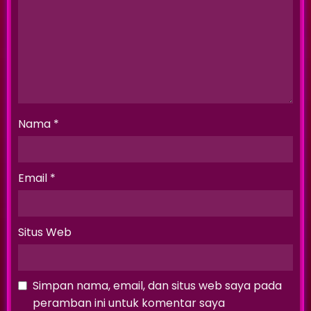
Nama
*
Email
*
Situs Web
Simpan nama, email, dan situs web saya pada
peramban ini untuk komentar saya