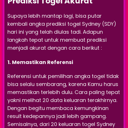
Prediksi Togel Akurat
Supaya lebih mantap lagi, bisa putar
kembali angka prediksi togel Sydney (SDY)
hari ini yang telah diulas tadi. Adapun
langkah tepat untuk membuat prediksi
menjadi akurat dengan cara berikut :
1. Memastikan Referensi
Referensi untuk pemilihan angka togel tidak
bisa selalu sembarang, karena Kamu harus
memastikan terlebih dulu. Cara paling tepat
yakni melihat 20 data keluaran terakhirnya.
Dengan begitu membaca kemungkinan
result kedepannya jadi lebih gampang.
Semisalnya, dari 20 keluaran togel Sydney