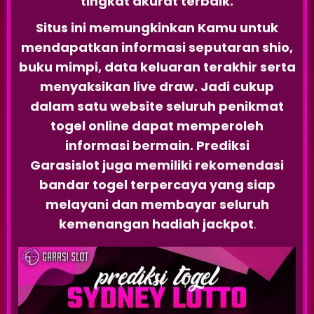
tingkat akurat terbaik.
Situs ini memungkinkan Kamu untuk
mendapatkan informasi seputaran shio,
buku mimpi, data keluaran terakhir serta
menyaksikan live draw. Jadi cukup
dalam satu website seluruh penikmat
togel online dapat memperoleh
informasi bermain.
Prediksi
Garasislot
juga memiliki rekomendasi
bandar togel terpercaya yang siap
melayani dan membayar seluruh
kemenangan hadiah jackpot
.