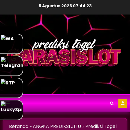
Skip
8 Agustus 2026
07:44:23
to
content
Primary
Menu
Beranda
»
ANGKA PREDIKSI JITU
»
Prediksi Togel