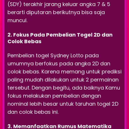
(SDY) terakhir jarang keluar angka 7 & 5
berarti diputaran berikutnya bisa saja
muncul.
2. Fokus Pada Pembelian Togel 2D dan
Colok Bebas
Pembelian togel Sydney Lotto pada
umumnya berfokus pada angka 2D dan
colok bebas. Karena memang untuk prediksi
paling mudah dilakukan untuk 2 permainan
tersebut. Dengan begitu, ada baiknya Kamu
fokus melakukan pembelian dengan
nominal lebih besar untuk taruhan togel 2D
dan colok bebas ini.
3. Memanfaatkan Rumus Matematika