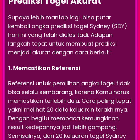
Prediksi Togel Akurat
Supaya lebih mantap lagi, bisa putar
kembali angka prediksi togel Sydney (SDY)
hari ini yang telah diulas tadi. Adapun
langkah tepat untuk membuat prediksi
menjadi akurat dengan cara berikut :
1. Memastikan Referensi
Referensi untuk pemilihan angka togel tidak
bisa selalu sembarang, karena Kamu harus
memastikan terlebih dulu. Cara paling tepat
yakni melihat 20 data keluaran terakhirnya.
Dengan begitu membaca kemungkinan
result kedepannya jadi lebih gampang.
Semisalnya, dari 20 keluaran togel Sydney