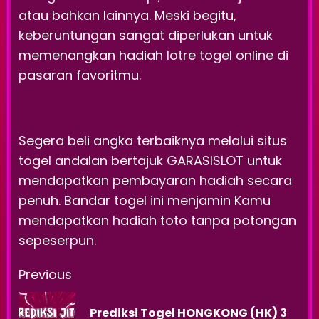
atau bahkan lainnya. Meski begitu,
keberuntungan sangat diperlukan untuk
memenangkan hadiah lotre togel online di
pasaran favoritmu.
Segera beli angka terbaiknya melalui situs
togel andalan bertajuk
GARASISLOT
untuk
mendapatkan pembayaran hadiah secara
penuh. Bandar togel ini menjamin Kamu
mendapatkan hadiah toto tanpa potongan
sepeserpun.
Continue
Previous
Reading
Prediksi Togel HONGKONG (HK) 3
Pr