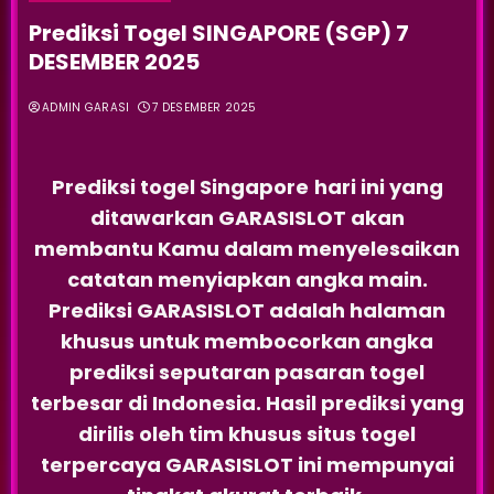
Prediksi Togel SINGAPORE (SGP) 7
DESEMBER 2025
ADMIN GARASI
7 DESEMBER 2025
Prediksi togel Singapore
hari ini yang
ditawarkan
GARASISLOT
akan
membantu Kamu dalam menyelesaikan
catatan menyiapkan angka main.
Prediksi
GARASISLOT
adalah halaman
khusus untuk membocorkan angka
prediksi seputaran pasaran togel
terbesar di Indonesia. Hasil prediksi yang
dirilis oleh tim khusus situs togel
terpercaya
GARASISLOT
ini mempunyai