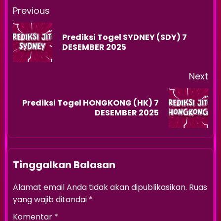
Continue
Previous
Reading
Prediksi Togel SYDNEY (SDY) 7
Pr
DESEMBER 2025
po
Next
Prediksi Togel HONGKONG (HK) 7
Next
DESEMBER 2025
post:
Tinggalkan Balasan
Alamat email Anda tidak akan dipublikasikan.
Ruas
yang wajib ditandai
*
Komentar
*