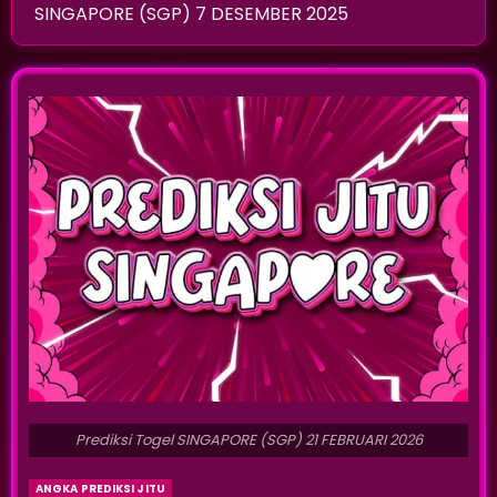
SINGAPORE (SGP) 7 DESEMBER 2025
Prediksi Togel SINGAPORE (SGP) 21 FEBRUARI 2026
ANGKA PREDIKSI JITU