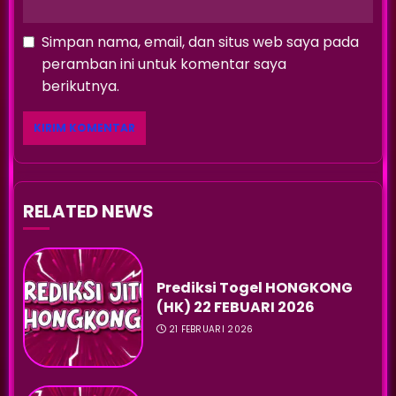
Simpan nama, email, dan situs web saya pada
peramban ini untuk komentar saya
berikutnya.
RELATED NEWS
Prediksi Togel HONGKONG
(HK) 22 FEBUARI 2026
21 FEBRUARI 2026