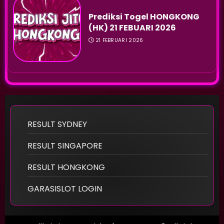
Prediksi Togel HONGKONG
(HK) 21 FEBUARI 2026
21 FEBRUARI 2026
RESULT SYDNEY
RESULT SINGAPORE
RESULT HONGKONG
GARASISLOT LOGIN