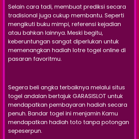
Selain cara tadi, membuat prediksi secara
tradisional juga cukup membantu. Seperti
mengikuti buku mimpi, referensi kejadian
atau bahkan lainnya. Meski begitu,
keberuntungan sangat diperlukan untuk
memenangkan hadiah lotre togel online di
pasaran favoritmu.
Segera beli angka terbaiknya melalui situs
togel andalan bertajuk
GARASISLOT
untuk
mendapatkan pembayaran hadiah secara
penuh. Bandar togel ini menjamin Kamu
mendapatkan hadiah toto tanpa potongan
sepeserpun.