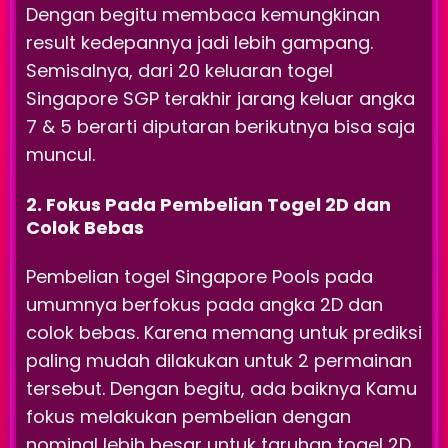
Dengan begitu membaca kemungkinan
result kedepannya jadi lebih gampang.
Semisalnya, dari 20 keluaran togel
Singapore SGP terakhir jarang keluar angka
7 & 5 berarti diputaran berikutnya bisa saja
muncul.
2. Fokus Pada Pembelian Togel 2D dan
Colok Bebas
Pembelian togel Singapore Pools pada
umumnya berfokus pada angka 2D dan
colok bebas. Karena memang untuk prediksi
paling mudah dilakukan untuk 2 permainan
tersebut. Dengan begitu, ada baiknya Kamu
fokus melakukan pembelian dengan
nominal lebih besar untuk taruhan togel 2D