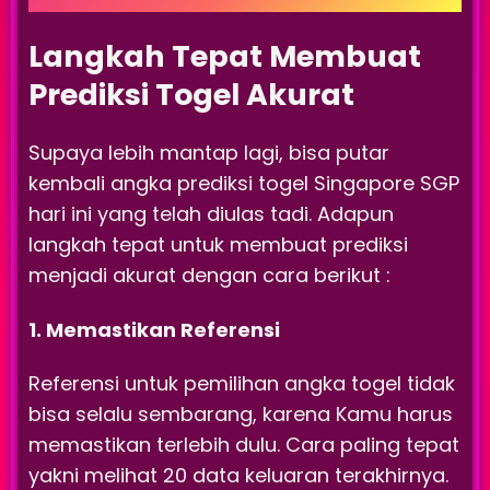
Langkah Tepat Membuat
Prediksi Togel Akurat
Supaya lebih mantap lagi, bisa putar
kembali angka prediksi togel Singapore SGP
hari ini yang telah diulas tadi. Adapun
langkah tepat untuk membuat prediksi
menjadi akurat dengan cara berikut :
1. Memastikan Referensi
Referensi untuk pemilihan angka togel tidak
bisa selalu sembarang, karena Kamu harus
memastikan terlebih dulu. Cara paling tepat
yakni melihat 20 data keluaran terakhirnya.