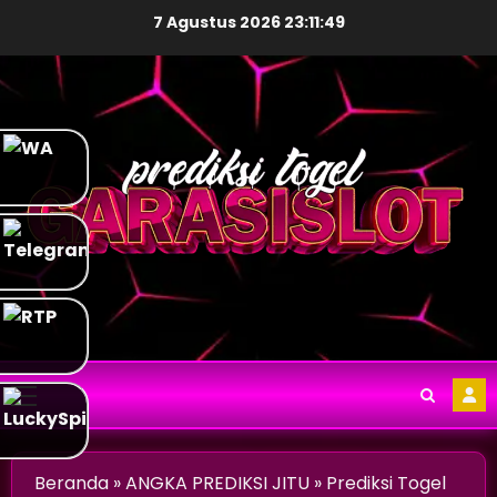
Skip
7 Agustus 2026
23:11:50
to
content
Primary
Menu
Beranda
»
ANGKA PREDIKSI JITU
»
Prediksi Togel