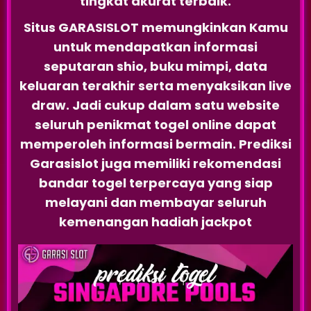
tingkat akurat terbaik.
Situs GARASISLOT memungkinkan Kamu
untuk mendapatkan informasi
seputaran shio, buku mimpi, data
keluaran terakhir serta menyaksikan live
draw. Jadi cukup dalam satu website
seluruh penikmat togel online dapat
memperoleh informasi bermain.
Prediksi
Garasislot
juga memiliki rekomendasi
bandar togel terpercaya yang siap
melayani dan membayar seluruh
kemenangan hadiah jackpot