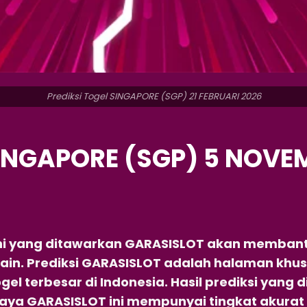
Prediksi Togel SINGAPORE (SGP) 21 FEBRUARI 2026
 SINGAPORE (SGP) 5 NOVE
ini yang ditawarkan
GARASISLOT
akan membant
in. Prediksi
GARASISLOT
adalah halaman khu
l terbesar di Indonesia. Hasil prediksi yang dir
caya
GARASISLOT
ini mempunyai tingkat akurat 