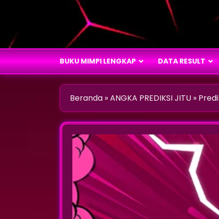
BUKU MIMPI LENGKAP
DATA RESULT
Beranda
»
ANGKA PREDIKSI JITU
»
Pred