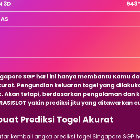
N 3D
943*
BAS
 Singapore SGP hari ini hanya membantu Kamu d
 akurat. Pengundian keluaran togel yang dilaku
. Akan tetapi, berdasarkan pengalaman dan ke
RASISLOT
yakin prediksi jitu yang ditawarkan 
at Prediksi Togel Akurat
tar kembali angka prediksi togel Singapore SGP hari