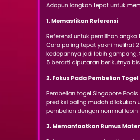
Adapun langkah tepat untuk memb
1. Memastikan Referensi
Referensi untuk pemilihan angka 
Cara paling tepat yakni melihat
kedepannya jadi lebih gampang. S
5 berarti diputaran berikutnya bi
2. Fokus Pada Pembelian Togel
Pembelian togel Singapore Pool
prediksi paling mudah dilakukan
pembelian dengan nominal lebih b
3. Memanfaatkan Rumus Mate