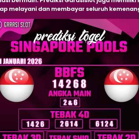
asi bermain.
Prediksi Garasislot
juga memiliki
iap melayani dan membayar seluruh kemenan