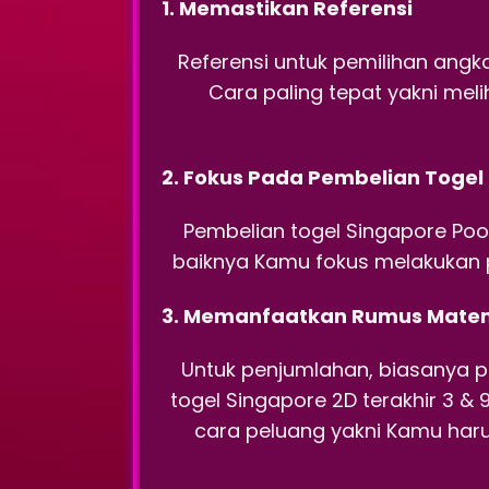
1. Memastikan Referensi
Referensi untuk pemilihan angk
Cara paling tepat yakni mel
2. Fokus Pada Pembelian Togel
Pembelian togel Singapore Po
baiknya Kamu fokus melakukan p
3. Memanfaatkan Rumus Mate
Untuk penjumlahan, biasanya 
togel Singapore 2D terakhir 3 & 
cara peluang yakni Kamu haru