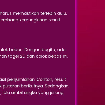
harus memastikan terlebih dulu.
u membaca kemungkinan result
lok bebas. Dengan begitu, ada
n togel 2D dan colok bebas ini.
l penjumlahan. Contoh, result
tuk putaran berikutnya. Sedangkan
 lalu ambil angka yang jarang