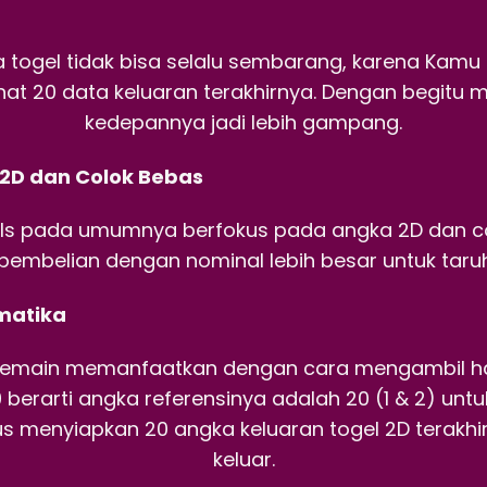
a togel tidak bisa selalu sembarang, karena Kamu 
ihat 20 data keluaran terakhirnya. Dengan begit
kedepannya jadi lebih gampang.
 2D dan Colok Bebas
ols pada umumnya berfokus pada angka 2D dan co
embelian dengan nominal lebih besar untuk taruha
matika
pemain memanfaatkan dengan cara mengambil hasi
9 berarti angka referensinya adalah 20 (1 & 2) un
s menyiapkan 20 angka keluaran togel 2D terakhir,
keluar.