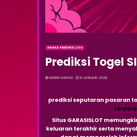
ANGKA PREDIKSI JITU
Prediksi Togel 
ADMIN GARASI
31 JANUARI 2026
prediksi seputaran pasaran to
terper
Situs
GARASISLOT
memungkink
keluaran terakhir serta menyak