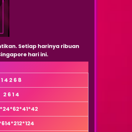
tikan. Setiap harinya ribuan
ngapore hari ini.
1 4 2 6 8
2 6 1 4
4*24*62*41*42
*614*212*124