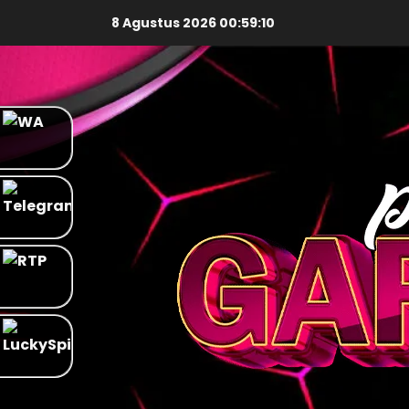
Skip
8 Agustus 2026
00:59:11
to
content