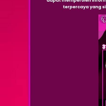
dapat memperoleh inform
terpercaya yang s