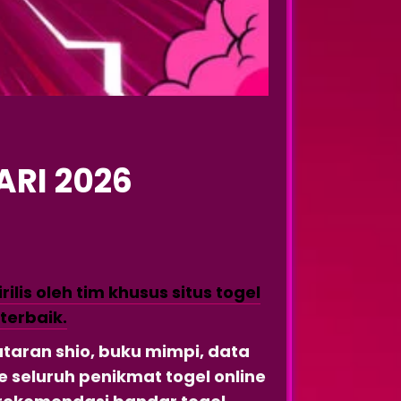
ARI 2026
rilis oleh tim khusus situs togel
terbaik.
aran shio, buku mimpi, data
e seluruh penikmat togel online