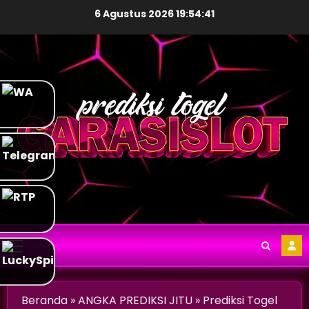
Skip
6 Agustus 2026
19:54:41
to
content
Primary
Menu
Beranda
»
ANGKA PREDIKSI JITU
»
Prediksi Togel