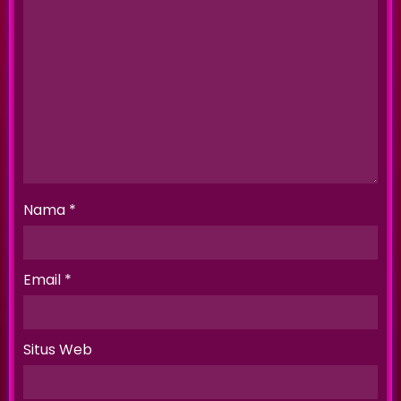
Nama
*
Email
*
Situs Web