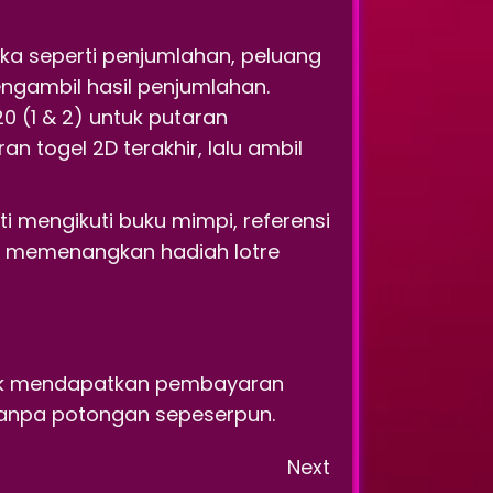
a seperti penjumlahan, peluang
gambil hasil penjumlahan.
20 (1 & 2) untuk putaran
 togel 2D terakhir, lalu ambil
i mengikuti buku mimpi, referensi
uk memenangkan hadiah lotre
k mendapatkan pembayaran
tanpa potongan sepeserpun.
Next