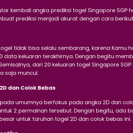
tar kembali angka prediksi togel Singapore SGP hari
uat prediksi menjadi akurat dengan cara berikut
togel tidak bisa selalu sembarang, karena Kamu h
 20 data keluaran terakhirnya. Dengan begitu mem
emisalnya, dari 20 keluaran togel Singapore SGP t
sa saja muncul.
 2D dan Colok Bebas
s pada umumnya berfokus pada angka 2D dan col
 untuk 2 permainan tersebut. Dengan begitu, ada 
esar untuk taruhan togel 2D dan colok bebas ini.