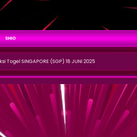
SHIO
ksi Togel SINGAPORE (SGP) 18 JUNI 2025