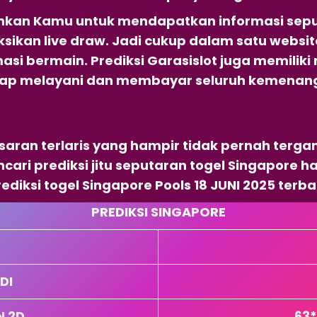
kan Kamu untuk mendapatkan informasi seput
sikan live draw. Jadi cukup dalam satu websit
asi bermain.
Prediksi Garasislot
juga memiliki
iap melayani dan membayar seluruh kemenang
ran terlaris yang hampir tidak pernah tergan
 prediksi jitu seputaran togel Singapore hari
ediksi togel Singapore Pools 18 JUNI 2025 terba
PREDIKSI SINGAPORE
DI
N 2D
63*