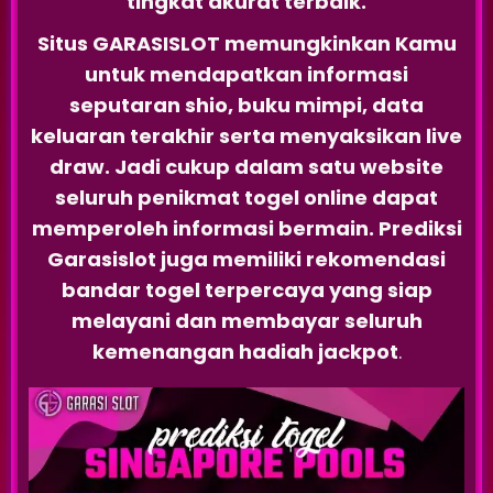
tingkat akurat terbaik.
Situs GARASISLOT memungkinkan Kamu
untuk mendapatkan informasi
seputaran shio, buku mimpi, data
keluaran terakhir serta menyaksikan live
draw. Jadi cukup dalam satu website
seluruh penikmat togel online dapat
memperoleh informasi bermain.
Prediksi
Garasislot
juga memiliki rekomendasi
bandar togel terpercaya yang siap
melayani dan membayar seluruh
kemenangan hadiah jackpot
.