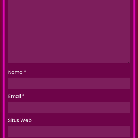
Nama
*
Email
*
Situs Web