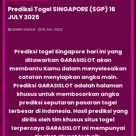
Prediksi Togel SINGAPORE (SGP) 16
JULY 2025
ADMIN GARASI
16 JULI 2025
Prediksi togel Singapore
hari ini yang
ditawarkan
GARASISLOT
akan
membantu Kamu dalam menyelesaikan
catatan menyiapkan angka main.
Prediksi
GARASISLOT
adalah halaman
khusus untuk membocorkan angka
prediksi seputaran pasaran togel
terbesar di Indonesia. Hasil prediksi yang
dirilis oleh tim khusus situs togel
terpercaya
GARASISLOT
ini mempunyai