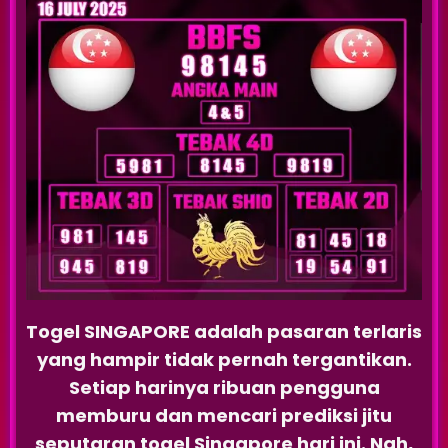
Togel SINGAPORE adalah pasaran terlaris
yang hampir tidak pernah tergantikan.
Setiap harinya ribuan pengguna
memburu dan mencari prediksi jitu
seputaran togel Singapore hari ini. Nah,