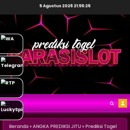
Skip
5 Agustus 2026
21:55:26
to
content
Primary
Menu
Beranda
»
ANGKA PREDIKSI JITU
»
Prediksi Togel