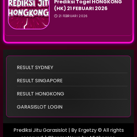
Prediksi Togel HONGKONG
(HK) 21 FEBUARI 2026
21 FEBRUARI 2026
RESULT SYDNEY
RESULT SINGAPORE
RESULT HONGKONG
GARASISLOT LOGIN
Prediksi Jitu Garasislot | By Ergetzy © All rights