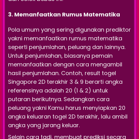
3. Memanfaatkan Rumus Matematika
Pola umum yang sering digunakan prediktor
yakni memanfaatkan rumus matematika
seperti penjumlahan, peluang dan lainnya.
Untuk penjumlahan, biasanya pemain
memanfaatkan dengan cara mengambil
hasil penjumlahan. Contoh, result togel
Singapore 2D terakhir 3 & 9 berarti angka
referensinya adalah 20 (1 & 2) untuk
putaran berikutnya. Sedangkan cara
peluang yakni Kamu harus menyiapkan 20
angka keluaran togel 2D terakhir, lalu ambil
angka yang jarang keluar.
Selain cara tadi, membuat prediksi secara