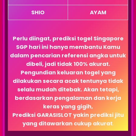
SHIO
AYAM
Perlu diingat, prediksi togel Singapore
SGP hari ini hanya membantu Kamu
dalam pencarian referensi angka untuk
dibeli, jadi tidak 100% akurat.
Pengundian keluaran togel yang
dilakukan secara acak tentunya tidak
selalu mudah ditebak. Akan tetapi,
berdasarkan pengalaman dan kerja
keras yang gigih,
Prediksi
GARASISLOT
yakin prediksi jitu
yang ditawarkan cukup akurat
.