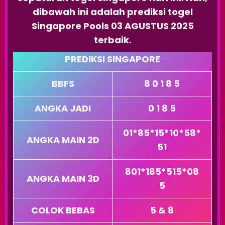
dibawah ini adalah prediksi togel
Singapore Pools 03 AGUSTUS 2025
terbaik.
PREDIKSI SINGAPORE
BBFS
8 0 1 8 5
ANGKA JADI
0 1 8 5
01*85*15*10*58*
ANGKA MAIN 2D
51
801*185*515*08
ANGKA MAIN 3D
5
COLOK BEBAS
5 & 8