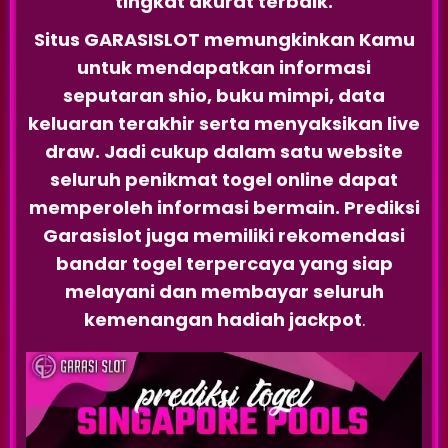
tingkat akurat terbaik.
Situs GARASISLOT memungkinkan Kamu
untuk mendapatkan informasi
seputaran shio, buku mimpi, data
keluaran terakhir serta menyaksikan live
draw. Jadi cukup dalam satu website
seluruh penikmat togel online dapat
memperoleh informasi bermain.
Prediksi
Garasislot
juga memiliki rekomendasi
bandar togel terpercaya yang siap
melayani dan membayar seluruh
kemenangan hadiah jackpot
.