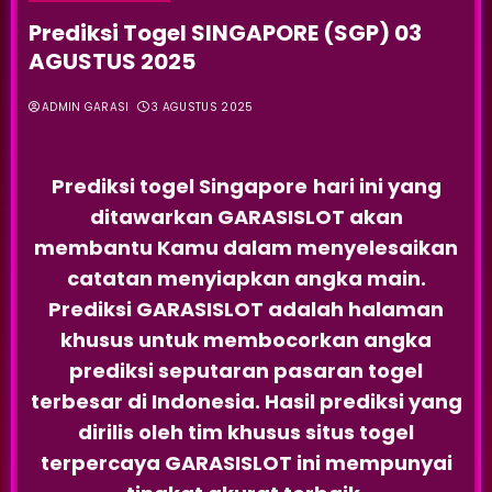
Prediksi Togel SINGAPORE (SGP) 03
AGUSTUS 2025
ADMIN GARASI
3 AGUSTUS 2025
Prediksi togel Singapore
hari ini yang
ditawarkan
GARASISLOT
akan
membantu Kamu dalam menyelesaikan
catatan menyiapkan angka main.
Prediksi
GARASISLOT
adalah halaman
khusus untuk membocorkan angka
prediksi seputaran pasaran togel
terbesar di Indonesia. Hasil prediksi yang
dirilis oleh tim khusus situs togel
terpercaya
GARASISLOT
ini mempunyai