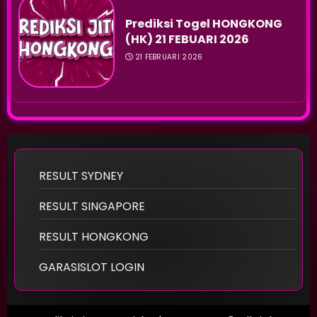
Prediksi Togel HONGKONG
(HK) 21 FEBUARI 2026
21 FEBRUARI 2026
RESULT SYDNEY
RESULT SINGAPORE
RESULT HONGKONG
GARASISLOT LOGIN