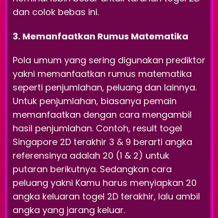
dan colok bebas ini.
3. Memanfaatkan Rumus Matematika
Pola umum yang sering digunakan prediktor
yakni memanfaatkan rumus matematika
seperti penjumlahan, peluang dan lainnya.
Untuk penjumlahan, biasanya pemain
memanfaatkan dengan cara mengambil
hasil penjumlahan. Contoh, result togel
Singapore 2D terakhir 3 & 9 berarti angka
referensinya adalah 20 (1 & 2) untuk
putaran berikutnya. Sedangkan cara
peluang yakni Kamu harus menyiapkan 20
angka keluaran togel 2D terakhir, lalu ambil
angka yang jarang keluar.