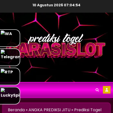
Skip
10 Agustus 2026
07:04:55
to
content
Primary
Menu
Beranda
»
ANGKA PREDIKSI JITU
»
Prediksi Togel