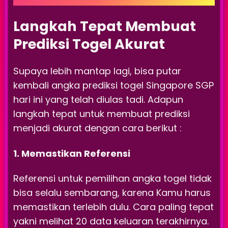
Langkah Tepat Membuat
Prediksi Togel Akurat
Supaya lebih mantap lagi, bisa putar
kembali angka prediksi togel Singapore SGP
hari ini yang telah diulas tadi. Adapun
langkah tepat untuk membuat prediksi
menjadi akurat dengan cara berikut :
1. Memastikan Referensi
Referensi untuk pemilihan angka togel tidak
bisa selalu sembarang, karena Kamu harus
memastikan terlebih dulu. Cara paling tepat
yakni melihat 20 data keluaran terakhirnya.