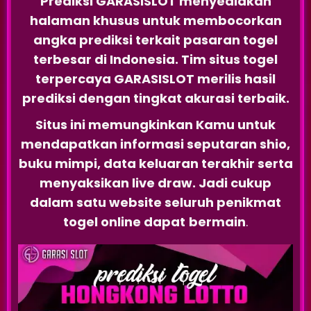
Prediksi
GARASISLOT
menyediakan
halaman khusus untuk membocorkan
angka prediksi terkait pasaran togel
terbesar di Indonesia. Tim situs togel
terpercaya
GARASISLOT
merilis hasil
prediksi dengan tingkat akurasi terbaik.
Situs ini memungkinkan Kamu untuk
mendapatkan informasi seputaran shio,
buku mimpi, data keluaran terakhir serta
menyaksikan live draw. Jadi cukup
dalam satu website seluruh penikmat
togel online dapat
bermain
.