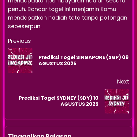
mendapatkan pembayaran hadiah secara
penuh. Bandar togel ini menjamin Kamu
mendapatkan hadiah toto tanpa potongan
sepeserpun.
Continue
Previous
Reading
Prediksi Togel SINGAPORE (SGP) 09
Pr
AGUSTUS 2025
po
Next
Prediksi Togel SYDNEY (SDY) 10
Next
AGUSTUS 2025
post:
Tinggalkan Balasan