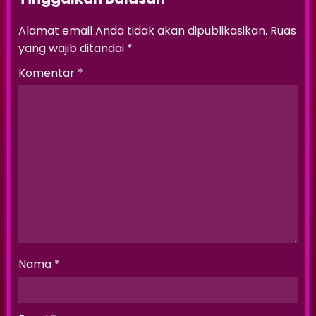
Alamat email Anda tidak akan dipublikasikan.
Ruas
yang wajib ditandai
*
Komentar
*
Nama
*