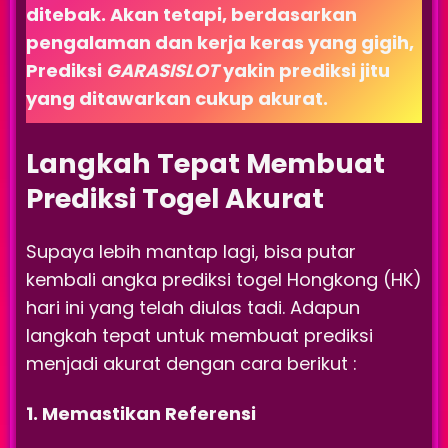
ditebak. Akan tetapi, berdasarkan
pengalaman dan kerja keras yang gigih,
Prediksi
GARASISLOT
yakin prediksi jitu
yang ditawarkan cukup akurat.
Langkah Tepat Membuat
Prediksi Togel Akurat
Supaya lebih mantap lagi, bisa putar
kembali angka prediksi togel Hongkong (HK)
hari ini yang telah diulas tadi. Adapun
langkah tepat untuk membuat prediksi
menjadi akurat dengan cara berikut :
1. Memastikan Referensi