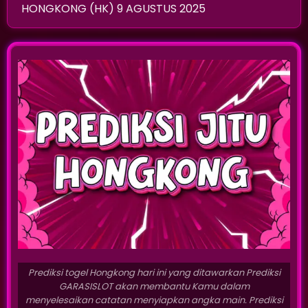
HONGKONG (HK) 9 AGUSTUS 2025
Prediksi togel Hongkong hari ini yang ditawarkan Prediksi
GARASISLOT akan membantu Kamu dalam
menyelesaikan catatan menyiapkan angka main. Prediksi