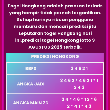
Togel Hongkong
adalah pasaran terlaris
yang hampir tidak pernah tergantikan.
Setiap harinya ribuan pengguna
memburu dan mencari prediksi jitu
seputaran togel Hongkong hari
ini.prediksi togel Hongkong lotto 9
AGUSTUS 2025 terbaik.
PREDIKSI HONGKONG
BBFS
3 4 6 2 1
3 4 6 2 * 4 6 2 1 * 1
ANGKA JADI
2 4 3
3 4 * 4 6 * 1 2 * 6
ANGKA MAIN 2D
2 * 4 1 * 4 3