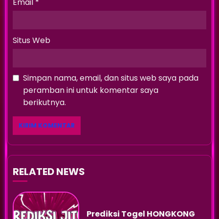
Email
*
Situs Web
Simpan nama, email, dan situs web saya pada
peramban ini untuk komentar saya
berikutnya.
RELATED NEWS
Prediksi Togel HONGKONG