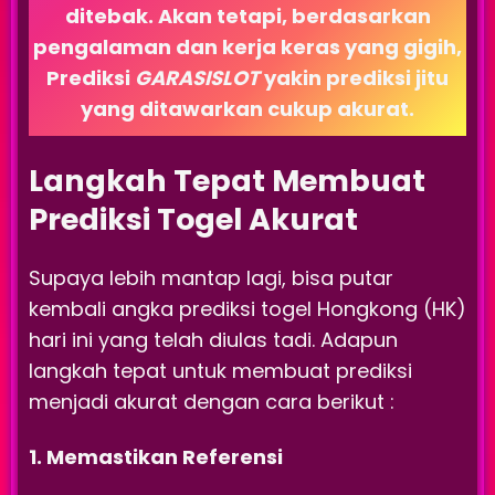
ditebak. Akan tetapi, berdasarkan
pengalaman dan kerja keras yang gigih,
Prediksi
GARASISLOT
yakin prediksi jitu
yang ditawarkan cukup akurat.
Langkah Tepat Membuat
Prediksi Togel Akurat
Supaya lebih mantap lagi, bisa putar
kembali angka prediksi togel Hongkong (HK)
hari ini yang telah diulas tadi. Adapun
langkah tepat untuk membuat prediksi
menjadi akurat dengan cara berikut :
1. Memastikan Referensi