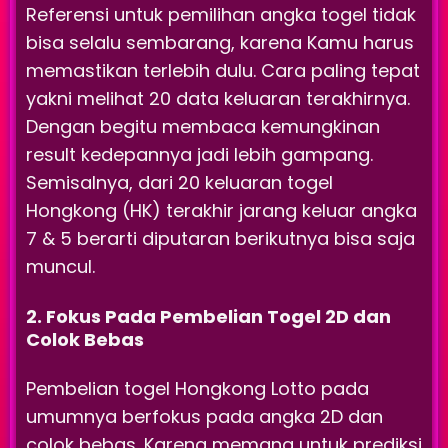
Referensi untuk pemilihan angka togel tidak
bisa selalu sembarang, karena Kamu harus
memastikan terlebih dulu. Cara paling tepat
yakni melihat 20 data keluaran terakhirnya.
Dengan begitu membaca kemungkinan
result kedepannya jadi lebih gampang.
Semisalnya, dari 20 keluaran togel
Hongkong (HK) terakhir jarang keluar angka
7 & 5 berarti diputaran berikutnya bisa saja
muncul.
2. Fokus Pada Pembelian Togel 2D dan
Colok Bebas
Pembelian togel Hongkong Lotto pada
umumnya berfokus pada angka 2D dan
colok bebas. Karena memang untuk prediksi