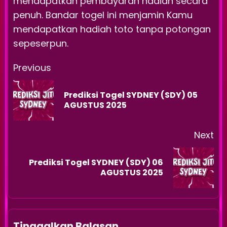
mendapatkan pembayaran hadiah secara
penuh. Bandar togel ini menjamin Kamu
mendapatkan hadiah toto tanpa potongan
sepeserpun.
Continue
Previous
Reading
Prediksi Togel SYDNEY (SDY) 05
Pr
AGUSTUS 2025
po
Next
Prediksi Togel SYDNEY (SDY) 06
Next
AGUSTUS 2025
post:
Tinggalkan Balasan