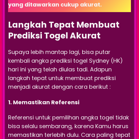
yang ditawarkan cukup akurat.
Langkah Tepat Membuat
Prediksi Togel Akurat
Supaya lebih mantap lagi, bisa putar
kembali angka prediksi togel Sydney (HK)
hari ini yang telah diulas tadi. Adapun
langkah tepat untuk membuat prediksi
menjadi akurat dengan cara berikut :
1. Memastikan Referensi
Referensi untuk pemilihan angka togel tidak
bisa selalu sembarang, karena Kamu harus
memastikan terlebih dulu. Cara paling tepat