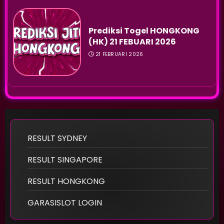
Prediksi Togel HONGKONG
(HK) 21 FEBUARI 2026
21 FEBRUARI 2026
RESULT SYDNEY
RESULT SINGAPORE
RESULT HONGKONG
GARASISLOT LOGIN