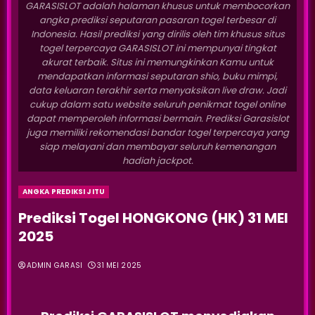
GARASISLOT adalah halaman khusus untuk membocorkan
angka prediksi seputaran pasaran togel terbesar di
Indonesia. Hasil prediksi yang dirilis oleh tim khusus situs
togel terpercaya GARASISLOT ini mempunyai tingkat
akurat terbaik. Situs ini memungkinkan Kamu untuk
mendapatkan informasi seputaran shio, buku mimpi,
data keluaran terakhir serta menyaksikan live draw. Jadi
cukup dalam satu website seluruh penikmat togel online
dapat memperoleh informasi bermain. Prediksi Garasislot
juga memiliki rekomendasi bandar togel terpercaya yang
siap melayani dan membayar seluruh kemenangan
hadiah jackpot.
ANGKA PREDIKSI JITU
Prediksi Togel HONGKONG (HK) 31 MEI
2025
ADMIN GARASI
31 MEI 2025