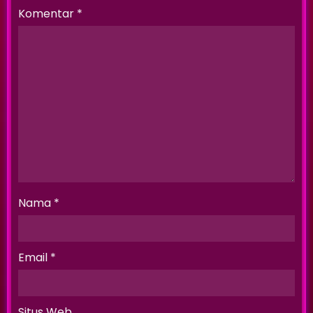
Komentar
*
Nama
*
Email
*
Situs Web