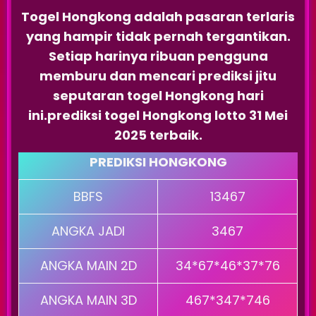
Togel Hongkong
adalah pasaran terlaris
yang hampir tidak pernah tergantikan.
Setiap harinya ribuan pengguna
memburu dan mencari prediksi jitu
seputaran togel
Hongkong
hari
ini.prediksi togel Hongkong lotto 31 Mei
2025 terbaik.
PREDIKSI HONGKONG
BBFS
13467
ANGKA JADI
3467
ANGKA MAIN 2D
34*67*46*37*76
ANGKA MAIN 3D
467*347*746