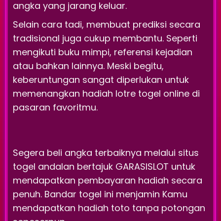
angka yang jarang keluar.
Selain cara tadi, membuat prediksi secara
tradisional juga cukup membantu. Seperti
mengikuti buku mimpi, referensi kejadian
atau bahkan lainnya. Meski begitu,
keberuntungan sangat diperlukan untuk
memenangkan hadiah lotre togel online di
pasaran favoritmu.
Segera beli angka terbaiknya melalui situs
togel andalan bertajuk
GARASISLOT
untuk
mendapatkan pembayaran hadiah secara
penuh. Bandar togel ini menjamin Kamu
mendapatkan hadiah toto tanpa potongan