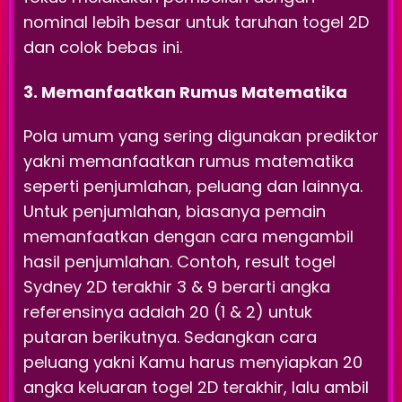
nominal lebih besar untuk taruhan togel 2D
dan colok bebas ini.
3. Memanfaatkan Rumus Matematika
Pola umum yang sering digunakan prediktor
yakni memanfaatkan rumus matematika
seperti penjumlahan, peluang dan lainnya.
Untuk penjumlahan, biasanya pemain
memanfaatkan dengan cara mengambil
hasil penjumlahan. Contoh, result togel
Sydney 2D terakhir 3 & 9 berarti angka
referensinya adalah 20 (1 & 2) untuk
putaran berikutnya. Sedangkan cara
peluang yakni Kamu harus menyiapkan 20
angka keluaran togel 2D terakhir, lalu ambil