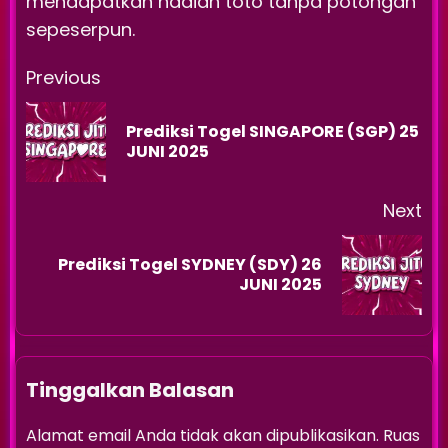
mendapatkan hadiah toto tanpa potongan
sepeserpun.
Continue
Previous
Reading
Prediksi Togel SINGAPORE (SGP) 25
Pr
JUNI 2025
po
Next
Prediksi Togel SYDNEY (SDY) 26
Next
JUNI 2025
post:
Tinggalkan Balasan
Alamat email Anda tidak akan dipublikasikan.
Ruas