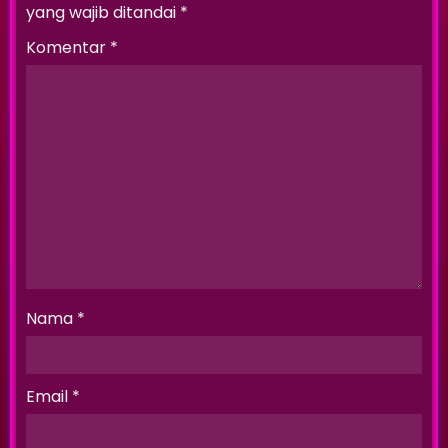
yang wajib ditandai
*
Komentar
*
Nama
*
Email
*