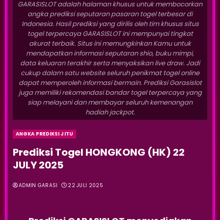
GARASISLOT adalah halaman khusus untuk membocorkan
angka prediksi seputaran pasaran togel terbesar di
Indonesia. Hasil prediksi yang dirilis oleh tim khusus situs
togel terpercaya GARASISLOT ini mempunyai tingkat
akurat terbaik. Situs ini memungkinkan Kamu untuk
mendapatkan informasi seputaran shio, buku mimpi,
data keluaran terakhir serta menyaksikan live draw. Jadi
cukup dalam satu website seluruh penikmat togel online
dapat memperoleh informasi bermain. Prediksi Garasislot
juga memiliki rekomendasi bandar togel terpercaya yang
siap melayani dan membayar seluruh kemenangan
hadiah jackpot.
ANGKA PREDIKSI JITU
Prediksi Togel HONGKONG (HK) 22
JULY 2025
ADMIN GARASI
22 JULI 2025