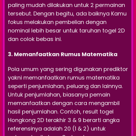
paling mudah dilakukan untuk 2 permainan
tersebut. Dengan begitu, ada baiknya Kamu
fokus melakukan pembelian dengan
nominal lebih besar untuk taruhan togel 2D
dan colok bebas ini.
3. Memanfaatkan Rumus Matematika
Pola umum yang sering digunakan prediktor
yakni memanfaatkan rumus matematika
seperti penjumlahan, peluang dan lainnya.
Untuk penjumlahan, biasanya pemain
memanfaatkan dengan cara mengambil
hasil penjumlahan. Contoh, result togel
Hongkong 2D terakhir 3 & 9 berarti angka
referensinya adalah 20 (1 & 2) untuk