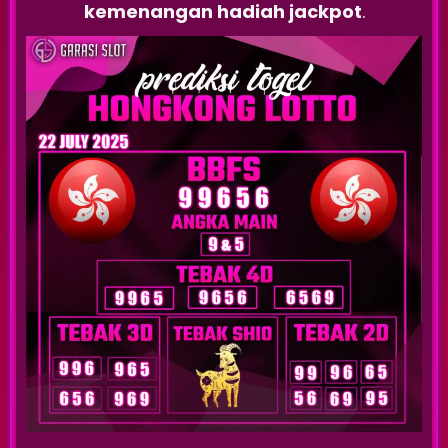
kemenangan hadiah jackpot
.