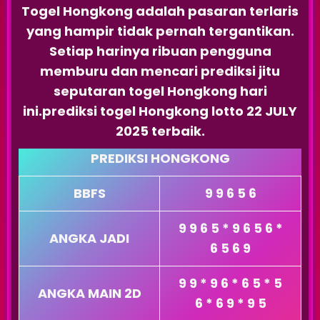
Togel Hongkong
adalah pasaran terlaris
yang hampir tidak pernah tergantikan.
Setiap harinya ribuan pengguna
memburu dan mencari prediksi jitu
seputaran togel Hongkong hari
ini.prediksi togel Hongkong lotto 22 JULY
2025 terbaik.
PREDIKSI HONGKONG
BBFS
9 9 6 5 6
9 9 6 5 * 9 6 5 6 *
ANGKA JADI
6 5 6 9
9 9 * 9 6 * 6 5 * 5
ANGKA MAIN 2D
6 * 6 9 * 9 5