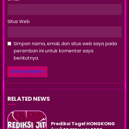
Situs Web
Simpan nama, email, dan situs web saya pada
peramban ini untuk komentar saya
berikutnya.
RELATED NEWS
Prediksi Togel HONGKONG