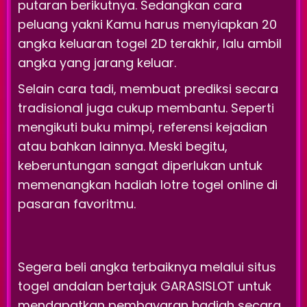
putaran berikutnya. Sedangkan cara
peluang yakni Kamu harus menyiapkan 20
angka keluaran togel 2D terakhir, lalu ambil
angka yang jarang keluar.
Selain cara tadi, membuat prediksi secara
tradisional juga cukup membantu. Seperti
mengikuti buku mimpi, referensi kejadian
atau bahkan lainnya. Meski begitu,
keberuntungan sangat diperlukan untuk
memenangkan hadiah lotre togel online di
pasaran favoritmu.
Segera beli angka terbaiknya melalui situs
togel andalan bertajuk
GARASISLOT
untuk
mendapatkan pembayaran hadiah secara