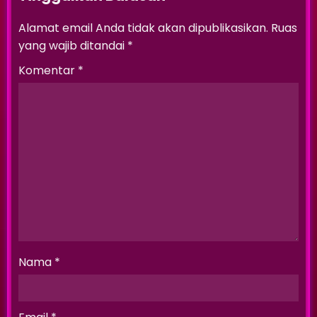
Alamat email Anda tidak akan dipublikasikan.
Ruas
yang wajib ditandai
*
Komentar
*
Nama
*