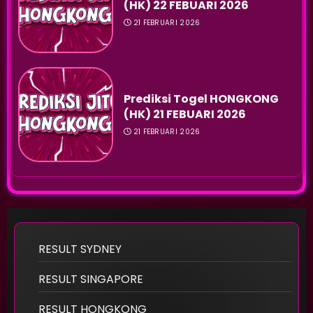
(HK) 22 FEBUARI 2026
21 FEBRUARI 2026
Prediksi Togel HONGKONG
(HK) 21 FEBUARI 2026
21 FEBRUARI 2026
RESULT SYDNEY
RESULT SINGAPORE
RESULT HONGKONG