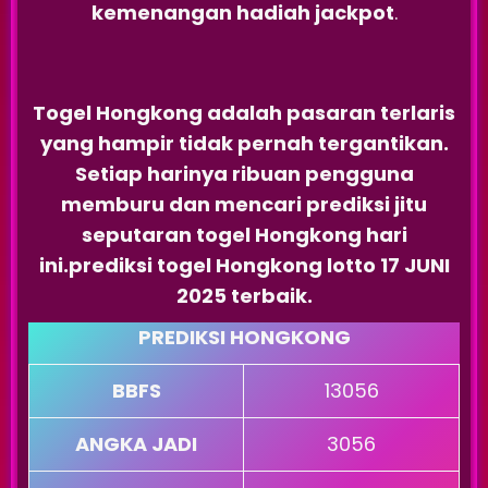
kemenangan hadiah jackpot
.
Togel Hongkong
adalah pasaran terlaris
yang hampir tidak pernah tergantikan.
Setiap harinya ribuan pengguna
memburu dan mencari prediksi jitu
seputaran togel Hongkong hari
ini.prediksi togel Hongkong lotto 17 JUNI
2025 terbaik.
PREDIKSI HONGKONG
BBFS
13056
ANGKA JADI
3056