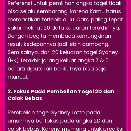
Referensi untuk pemilihan angka togel tidak
bisa selalu sembarang, karena Kamu harus
memastikan terlebih dulu. Cara paling tepat
yakni melihat 20 data keluaran terakhirnya.
Dengan begitu membaca kemungkinan
result kedepannya jadi lebih gampang.
Semisalnya, dari 20 keluaran togel Sydney
(HK) terakhir jarang keluar angka 7 & 5
berarti diputaran berikutnya bisa saja
muncul.
2. Fokus Pada Pembelian Togel 2D dan
Colok Bebas
Pembelian togel Sydney Lotto pada
umumnya berfokus pada angka 2D dan
colok bebas. Karena memang untuk prediksi