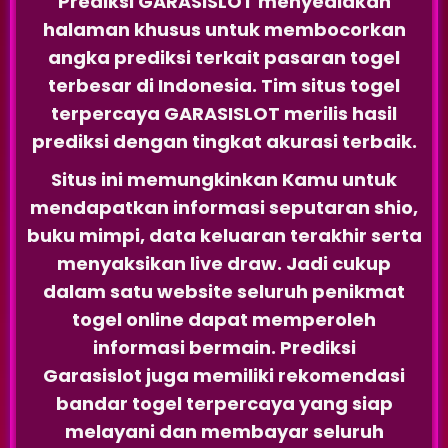
Prediksi
GARASISLOT
menyediakan
halaman khusus untuk membocorkan
angka prediksi terkait pasaran togel
terbesar di Indonesia. Tim situs togel
terpercaya
GARASISLOT
merilis hasil
prediksi dengan tingkat akurasi terbaik.
Situs ini memungkinkan Kamu untuk
mendapatkan informasi seputaran shio,
buku mimpi, data keluaran terakhir serta
menyaksikan live draw. Jadi cukup
dalam satu website seluruh penikmat
togel online dapat memperoleh
informasi bermain.
Prediksi
Garasislot
juga memiliki rekomendasi
bandar togel terpercaya yang siap
melayani dan membayar seluruh