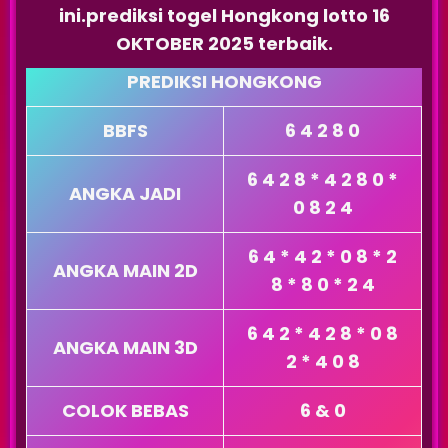
ini.prediksi togel Hongkong lotto 16
OKTOBER 2025 terbaik.
PREDIKSI HONGKONG
BBFS
6 4 2 8 0
6 4 2 8 * 4 2 8 0 *
ANGKA JADI
0 8 2 4
6 4 * 4 2 * 0 8 * 2
ANGKA MAIN 2D
8 * 8 0 * 2 4
6 4 2 * 4 2 8 * 0 8
ANGKA MAIN 3D
2 * 4 0 8
COLOK BEBAS
6 & 0