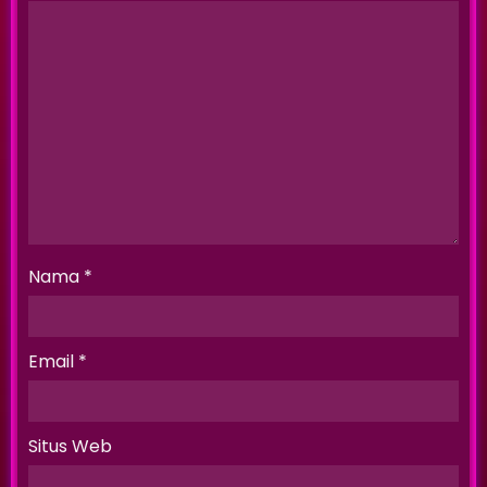
Nama
*
Email
*
Situs Web