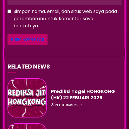
Simpan nama, email, dan situs web saya pada
peramban ini untuk komentar saya
berikutnya.
RELATED NEWS
Prediksi Togel HONGKONG
(HK) 22 FEBUARI 2026
21 FEBRUARI 2026