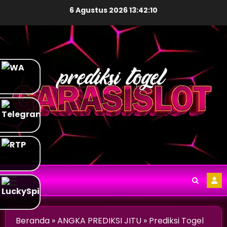
Skip
6 Agustus 2026
13:42:10
to
content
Primary
Menu
Beranda
»
ANGKA PREDIKSI JITU
»
Prediksi Togel