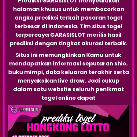
Prediksi
GARASISLOT
menyediakan
halaman khusus untuk membocorkan
angka prediksi terkait pasaran togel
terbesar di Indonesia. Tim situs togel
terpercaya
GARASISLOT
merilis hasil
prediksi dengan tingkat akurasi terbaik.
Situs ini memungkinkan Kamu untuk
mendapatkan informasi seputaran shio,
buku mimpi, data keluaran terakhir serta
menyaksikan live draw. Jadi cukup
dalam satu website seluruh penikmat
togel online dapat