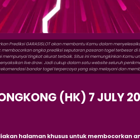
awarkan Prediksi GARASISLOT akan membantu Kamu dalam menyelesaik
mbocorkan angka prediksi seputaran pasaran togel terbesar di Indon
ini mempunyai tingkat akurat terbaik. Situs ini memungkinkan Kamu u
menyaksikan live draw. Jadi cukup dalam satu website seluruh penikm
iki rekomendasi bandar togel terpercaya yang siap melayani dan mem
HONGKONG (HK) 7 JULY 2
akan halaman khusus untuk membocorkan angk