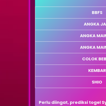
BBFS
ANGKA JA
ANGKA MAI
ANGKA MAI
COLOK BE
KEMBAR
SHIO
Perlu diingat, prediksi toge