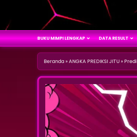
BUKU MIMPI LENGKAP
DATA RESULT
Beranda
»
ANGKA PREDIKSI JITU
»
Pred