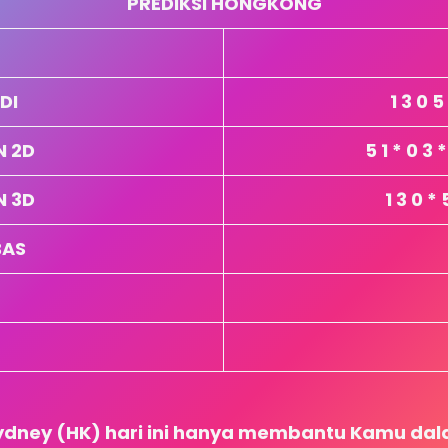
PREDIKSI HONGKONG
DI
1 3 0 5
N 2D
5 1 * 0 3 *
N 3D
1 3 0 * 5
BAS
l Sydney (HK) hari ini hanya membantu Kamu da