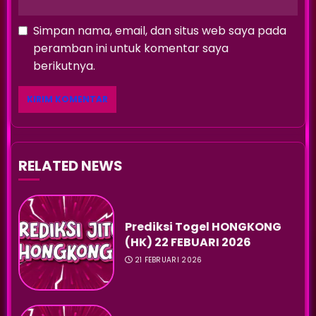
Simpan nama, email, dan situs web saya pada
peramban ini untuk komentar saya
berikutnya.
RELATED NEWS
Prediksi Togel HONGKONG
(HK) 22 FEBUARI 2026
21 FEBRUARI 2026