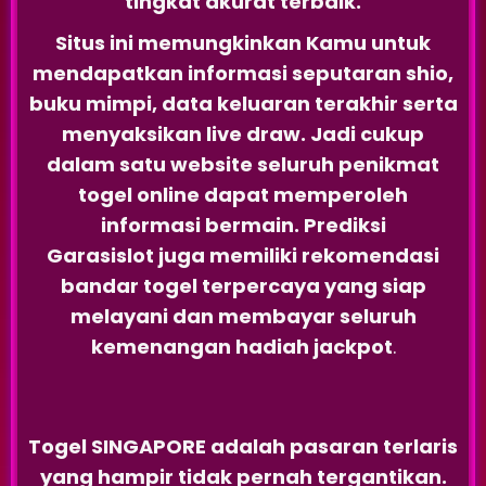
tingkat akurat terbaik.
Situs ini memungkinkan Kamu untuk
mendapatkan informasi seputaran shio,
buku mimpi, data keluaran terakhir serta
menyaksikan live draw. Jadi cukup
dalam satu website seluruh penikmat
togel online dapat memperoleh
informasi bermain.
Prediksi
Garasislot
juga memiliki rekomendasi
bandar togel terpercaya yang siap
melayani dan membayar seluruh
kemenangan hadiah jackpot
.
Togel SINGAPORE adalah pasaran terlaris
yang hampir tidak pernah tergantikan.