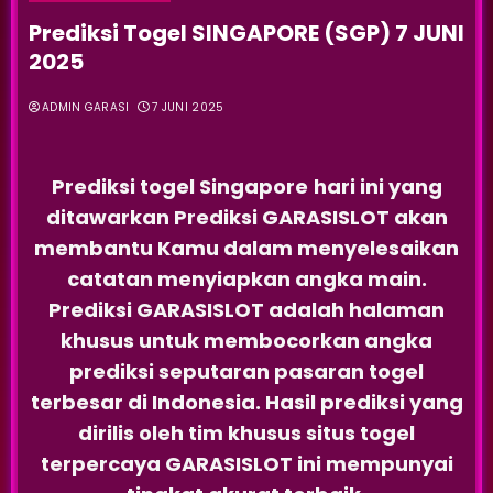
Prediksi Togel SINGAPORE (SGP) 7 JUNI
2025
ADMIN GARASI
7 JUNI 2025
Prediksi togel Singapore
hari ini yang
ditawarkan Prediksi
GARASISLOT
akan
membantu Kamu dalam menyelesaikan
catatan menyiapkan angka main.
Prediksi
GARASISLOT
adalah halaman
khusus untuk membocorkan angka
prediksi seputaran pasaran togel
terbesar di Indonesia. Hasil prediksi yang
dirilis oleh tim khusus situs togel
terpercaya
GARASISLOT
ini mempunyai