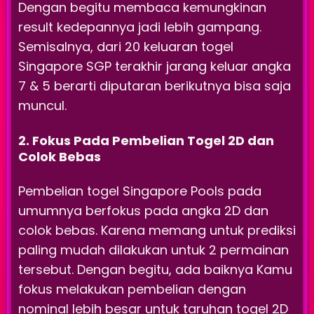
Dengan begitu membaca kemungkinan
result kedepannya jadi lebih gampang.
Semisalnya, dari 20 keluaran togel
Singapore SGP terakhir jarang keluar angka
7 & 5 berarti diputaran berikutnya bisa saja
muncul.
2. Fokus Pada Pembelian Togel 2D dan
Colok Bebas
Pembelian togel Singapore Pools pada
umumnya berfokus pada angka 2D dan
colok bebas. Karena memang untuk prediksi
paling mudah dilakukan untuk 2 permainan
tersebut. Dengan begitu, ada baiknya Kamu
fokus melakukan pembelian dengan
nominal lebih besar untuk taruhan togel 2D