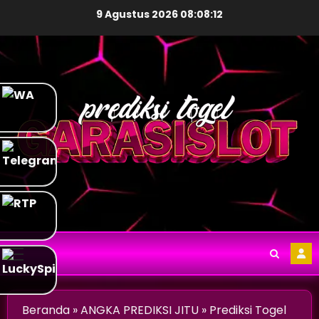
Skip
9 Agustus 2026
08:08:13
to
content
Primary
Menu
Beranda
»
ANGKA PREDIKSI JITU
»
Prediksi Togel