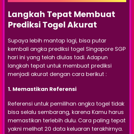
Langkah Tepat Membuat
Prediksi Togel Akurat
Supaya lebih mantap lagi, bisa putar
kembali angka prediksi togel Singapore SGP
hari ini yang telah diulas tadi. Adapun
langkah tepat untuk membuat prediksi
menjadi akurat dengan cara berikut :
1. Memastikan Referensi
Referensi untuk pemilihan angka togel tidak
bisa selalu sembarang, karena Kamu harus
memastikan terlebih dulu. Cara paling tepat
yakni melihat 20 data keluaran terakhirnya.