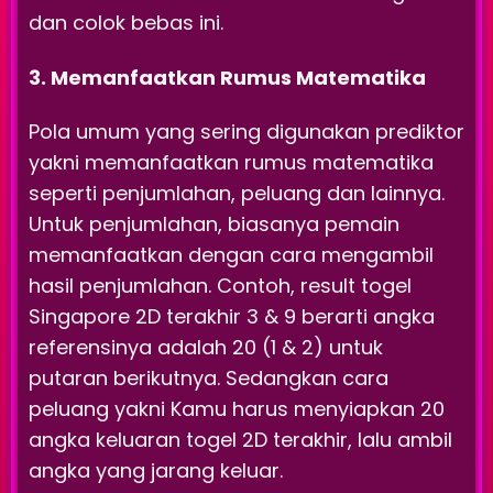
dan colok bebas ini.
3. Memanfaatkan Rumus Matematika
Pola umum yang sering digunakan prediktor
yakni memanfaatkan rumus matematika
seperti penjumlahan, peluang dan lainnya.
Untuk penjumlahan, biasanya pemain
memanfaatkan dengan cara mengambil
hasil penjumlahan. Contoh, result togel
Singapore 2D terakhir 3 & 9 berarti angka
referensinya adalah 20 (1 & 2) untuk
putaran berikutnya. Sedangkan cara
peluang yakni Kamu harus menyiapkan 20
angka keluaran togel 2D terakhir, lalu ambil
angka yang jarang keluar.