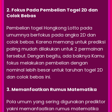
2. Fokus Pada Pembelian Togel 2D dan
Colok Bebas
Pembelian togel Hongkong Lotto pada
umumnya berfokus pada angka 2D dan
colok bebas. Karena memang untuk prediksi
paling mudah dilakukan untuk 2 permainan
tersebut. Dengan begitu, ada baiknya Kamu
fokus melakukan pembelian dengan
nominal lebih besar untuk taruhan togel 2D
dan colok bebas ini.
3. Memanfaatkan Rumus Matematika
Pola umum yang sering digunakan prediktor
yakni memanfaatkan rumus matematika