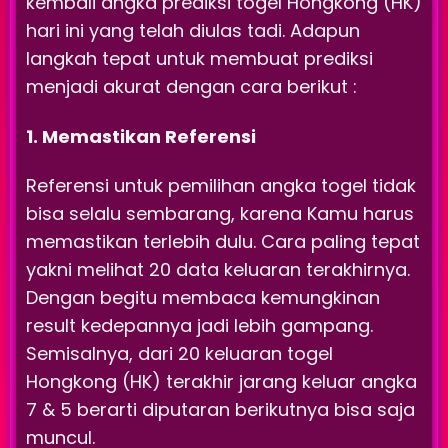
kembali angka prediksi togel Hongkong (HK)
hari ini yang telah diulas tadi. Adapun
langkah tepat untuk membuat prediksi
menjadi akurat dengan cara berikut :
1. Memastikan Referensi
Referensi untuk pemilihan angka togel tidak
bisa selalu sembarang, karena Kamu harus
memastikan terlebih dulu. Cara paling tepat
yakni melihat 20 data keluaran terakhirnya.
Dengan begitu membaca kemungkinan
result kedepannya jadi lebih gampang.
Semisalnya, dari 20 keluaran togel
Hongkong (HK) terakhir jarang keluar angka
7 & 5 berarti diputaran berikutnya bisa saja
muncul.