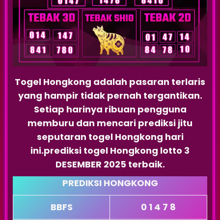
Togel Hongkong
adalah pasaran terlaris
yang hampir tidak pernah tergantikan.
Setiap harinya ribuan pengguna
memburu dan mencari prediksi jitu
seputaran togel Hongkong hari
ini.prediksi togel Hongkong lotto 3
DESEMBER 2025 terbaik.
PREDIKSI HONGKONG
BBFS
0 1 4 7 8