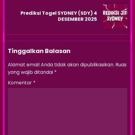
Prediksi Togel SYDNEY (SDY) 4
Next
DESEMBER 2025
post:
Tinggalkan Balasan
Alamat email Anda tidak akan dipublikasikan.
Ruas
yang wajib ditandai
*
Komentar
*