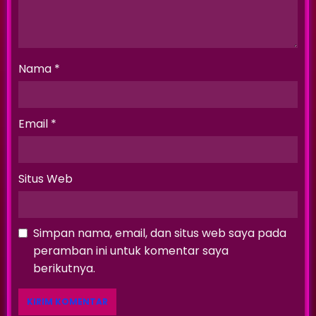
Nama
*
Email
*
Situs Web
Simpan nama, email, dan situs web saya pada
peramban ini untuk komentar saya
berikutnya.