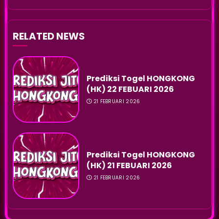
RELATED NEWS
Prediksi Togel HONGKONG
(HK) 22 FEBUARI 2026
21 FEBRUARI 2026
Prediksi Togel HONGKONG
(HK) 21 FEBUARI 2026
21 FEBRUARI 2026