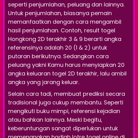
seperti penjumlahan, peluang dan lainnya.
Untuk penjumlahan, biasanya pemain
memanfaatkan dengan cara mengambil
hasil penjumlahan. Contoh, result togel
Hongkong 2D terakhir 3 & 9 berarti angka
referensinya adalah 20 (1 & 2) untuk
putaran berikutnya. Sedangkan cara
peluang yakni Kamu harus menyiapkan 20
angka keluaran togel 2D terakhir, lalu ambil
angka yang jarang keluar.
Selain cara tadi, membuat prediksi secara
tradisional juga cukup membantu. Seperti
mengikuti buku mimpi, referensi kejadian
atau bahkan lainnya. Meski begitu,
keberuntungan sangat diperlukan untuk
memenangkan hadiah lotre togel online di