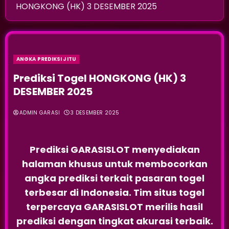
HONGKONG (HK) 3 DESEMBER 2025
ANGKA PREDIKSI JITU
Prediksi Togel HONGKONG (HK) 3
DESEMBER 2025
ADMIN GARASI
3 DESEMBER 2025
Prediksi
GARASISLOT
menyediakan
halaman khusus untuk membocorkan
angka prediksi terkait pasaran togel
terbesar di Indonesia. Tim situs togel
terpercaya
GARASISLOT
merilis hasil
prediksi dengan tingkat akurasi terbaik.