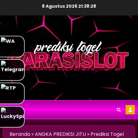
Skip
8 Agustus 2026
21:38:29
to
content
Primary
Menu
Beranda
»
ANGKA PREDIKSI JITU
»
Prediksi Togel