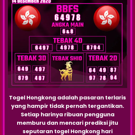
Togel Hongkong
adalah pasaran terlaris
yang hampir tidak pernah tergantikan.
Setiap harinya ribuan pengguna
memburu dan mencari prediksi jitu
seputaran togel Hongkong hari