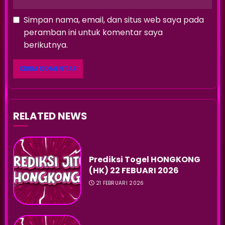
Simpan nama, email, dan situs web saya pada
peramban ini untuk komentar saya
berikutnya.
RELATED NEWS
Prediksi Togel HONGKONG
(HK) 22 FEBUARI 2026
21 FEBRUARI 2026