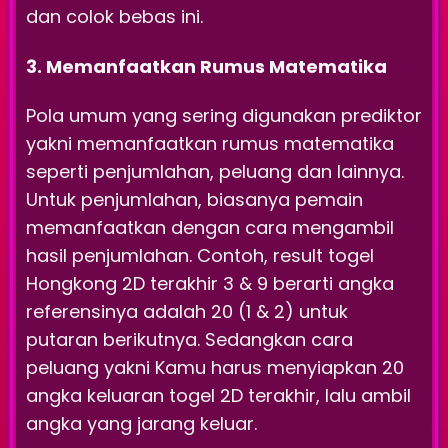
dan colok bebas ini.
3. Memanfaatkan Rumus Matematika
Pola umum yang sering digunakan prediktor
yakni memanfaatkan rumus matematika
seperti penjumlahan, peluang dan lainnya.
Untuk penjumlahan, biasanya pemain
memanfaatkan dengan cara mengambil
hasil penjumlahan. Contoh, result togel
Hongkong 2D terakhir 3 & 9 berarti angka
referensinya adalah 20 (1 & 2) untuk
putaran berikutnya. Sedangkan cara
peluang yakni Kamu harus menyiapkan 20
angka keluaran togel 2D terakhir, lalu ambil
angka yang jarang keluar.