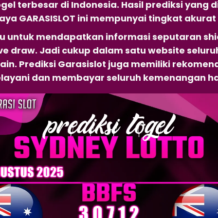
l terbesar di Indonesia. Hasil prediksi yang dir
caya
GARASISLOT
ini mempunyai tingkat akurat 
u untuk mendapatkan informasi seputaran shio
ive draw. Jadi cukup dalam satu website seluru
ain.
Prediksi Garasislot
juga memiliki rekomend
elayani dan membayar seluruh kemenangan ha