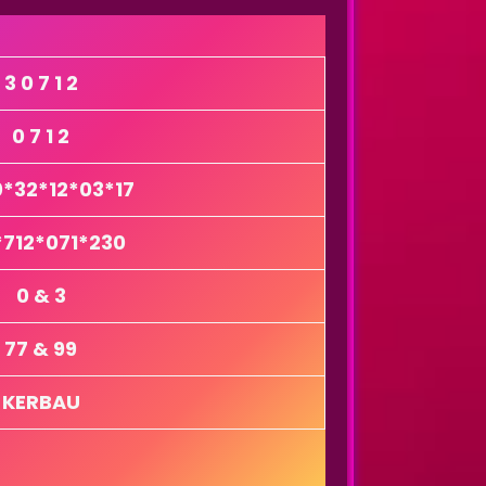
3 0 7 1 2
0 7 1 2
0*32*12*03*17
*712*071*230
0 & 3
77 & 99
KERBAU