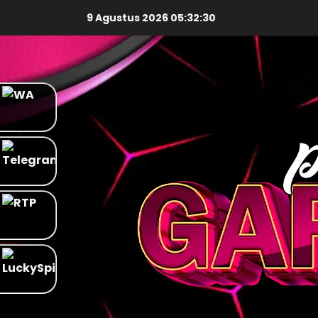
Skip
9 Agustus 2026
05:32:31
to
content