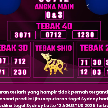
an terlaris yang hampir tidak pernah terganti
ri prediksi jitu seputaran togel Sydney hari i
ediksi
togel Sydney Lotto
12 AGUSTUS 2025 terba