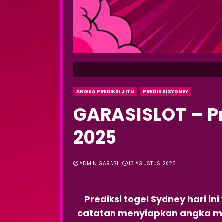
ANGKA PREDIKSI JITU
PREDIKSI SYDNEY
GARASISLOT – Pr
2025
ADMIN GARASI
13 AGUSTUS 2025
Prediksi togel Sydney
hari in
catatan menyiapkan angka ma