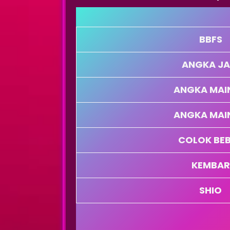
BBFS
ANGKA JA
ANGKA MAI
ANGKA MAI
COLOK BE
KEMBAR
SHIO