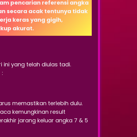
alam pencarian referensi angka
kan secara acak tentunya tidak
rja keras yang gigih,
ukup akurat.
ini yang telah diulas tadi.
 :
arus memastikan terlebih dulu.
baca kemungkinan result
rakhir jarang keluar angka 7 & 5