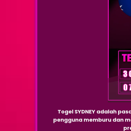
Togel SYDNEY adalah pasar
pengguna memburu dan menca
pr